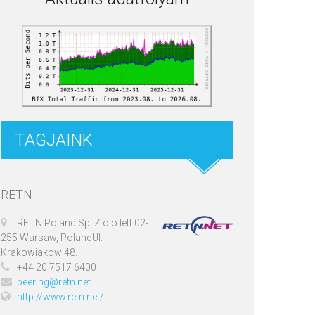
TAGJAINK
RETN
RETN Poland Sp. Z.o.o lett 02-
255 Warsaw, PolandUl.
Krakowiakow 48.
+44 20 7517 6400
peering@retn.net
http://www.retn.net/