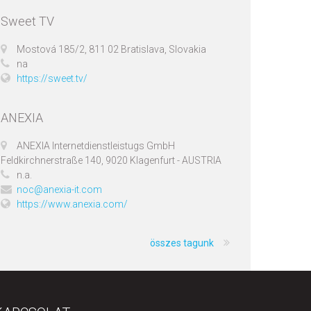
Sweet TV
Mostová 185/2, 811 02 Bratislava, Slovakia
na
https://sweet.tv/
ANEXIA
ANEXIA Internetdienstleistugs GmbH
Feldkirchnerstraße 140, 9020 Klagenfurt - AUSTRIA
n.a.
noc@anexia-it.com
https://www.anexia.com/
összes tagunk