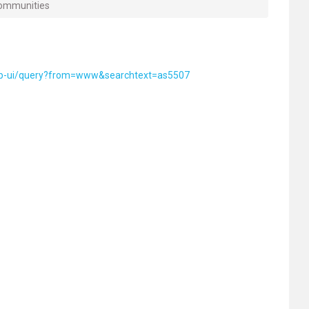
ommunities
-web-ui/query?from=www&searchtext=as5507