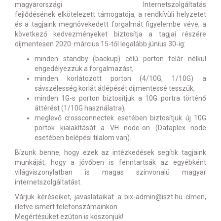
magyarországi Internetszolgáltatás
fejlődésének elkötelezett támogatója, a rendkívüli helyzetet
és a tagjaink megnövekedett forgalmát figyelembe véve, a
következő kedvezményeket biztosítja a tagjai részére
díjmentesen 2020. március 15-től legalább június 30-ig:
minden standby (backup) célú porton felár nélkül
engedélyezzük a forgalmazást,
minden korlátozott porton (4/10G, 1/10G) a
sávszélesség korlát átlépését díjmentessé tesszük,
minden 1G-s porton biztosítjuk a 10G portra történő
áttérést (1/10G használatra),
meglevő crossconnectek esetében biztosítjuk új 10G
portok kialakítását a VH node-on (Dataplex node
esetében belépési tilalom van).
Bízunk benne, hogy ezek az intézkedések segítik tagjaink
munkáját, hogy a jövőben is fenntartsák az egyébként
világviszonylatban is magas színvonalú magyar
internetszolgáltatást.
Várjuk kéréseiket, javaslataikat a bix-admin@iszt.hu címen,
illetve ismert telefonszámainkon.
Megértésüket ezúton is köszönjük!