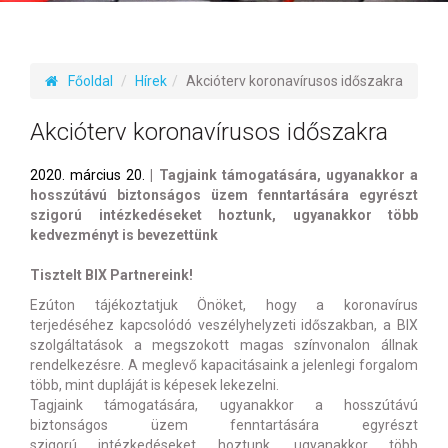
Főoldal
Hírek
Akcióterv koronavírusos időszakra
Akcióterv koronavírusos időszakra
2020. március 20.
| Tagjaink támogatására, ugyanakkor a
hosszútávú biztonságos üzem fenntartására egyrészt
szigorú intézkedéseket hoztunk, ugyanakkor több
kedvezményt is bevezettünk
Tisztelt BIX Partnereink!
Ezúton tájékoztatjuk Önöket, hogy a koronavírus
terjedéséhez kapcsolódó veszélyhelyzeti időszakban, a BIX
szolgáltatások a megszokott magas színvonalon állnak
rendelkezésre. A meglevő kapacitásaink a jelenlegi forgalom
több, mint dupláját is képesek lekezelni.
Tagjaink támogatására, ugyanakkor a hosszútávú
biztonságos üzem fenntartására egyrészt
szigorú intézkedéseket hoztunk, ugyanakkor több