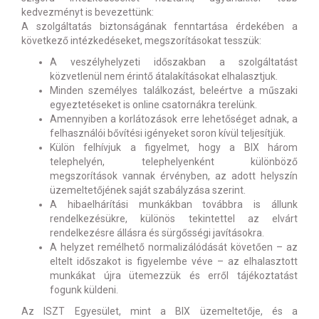
kedvezményt is bevezettünk:
A szolgáltatás biztonságának fenntartása érdekében a
következő intézkedéseket, megszorításokat tesszük:
A veszélyhelyzeti időszakban a szolgáltatást
közvetlenül nem érintő átalakításokat elhalasztjuk.
Minden személyes találkozást, beleértve a műszaki
egyeztetéseket is online csatornákra terelünk.
Amennyiben a korlátozások erre lehetőséget adnak, a
felhasználói bővítési igényeket soron kívül teljesítjük.
Külön felhívjuk a figyelmet, hogy a BIX három
telephelyén, telephelyenként különböző
megszorítások vannak érvényben, az adott helyszín
üzemeltetőjének saját szabályzása szerint.
A hibaelhárítási munkákban továbbra is állunk
rendelkezésükre, különös tekintettel az elvárt
rendelkezésre állásra és sürgősségi javításokra.
A helyzet remélhető normalizálódását követően – az
eltelt időszakot is figyelembe véve – az elhalasztott
munkákat újra ütemezzük és erről tájékoztatást
fogunk küldeni.
Az ISZT Egyesület, mint a BIX üzemeltetője, és a