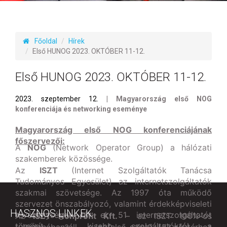
Főoldal
Hírek
Első HUNOG 2023. OKTÓBER 11-12.
Első HUNOG 2023. OKTÓBER 11-12.
2023. szeptember 12.
| Magyarország első NOG
konferenciája és networking eseménye
Magyarország első NOG konferenciájának
főszervezői:
A
NOG
(Network Operator Group) a hálózati
szakemberek közössége.
Az
ISZT
(Internet Szolgáltatók Tanácsa
Tudományos Egyesület) az internetszolgáltatók
szakmai szövetsége. Az 1997 óta működő
szervezet önszabályozó, valamint érdekképviseleti
HASZNOS LINKEK
tevékenységet lát el, 51 internetszolgáltatót
Az
ISZT Nonprofit Kft.
– az ISZT 100%-os
tömörít, a kisebb szolgáltatóktól a