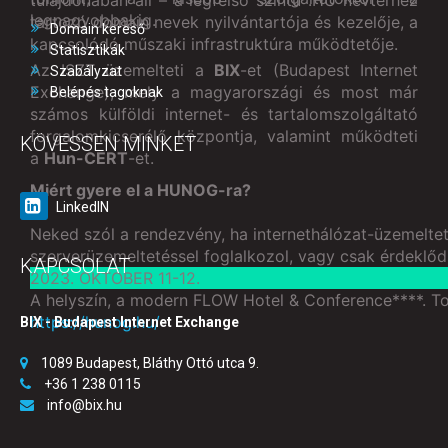
tulajdonában áll – a legfelső szintű .HU névtérhez
legnagyobbakig.
tartozó domain nevek nyilvántartója és kezelője, a
Domain kereső
kapcsolódó műszaki infrastruktúra működtetője.
Statisztikák
Az ISZT üzemelteti a
BIX
-et (Budapest Internet
Szabályzat
Exchange), mely a magyarországi és most már
Belépés tagoknak
számos külföldi internet- és tartalomszolgáltató
forgalomkicserélő központja, valamint működteti
KÖVESSEN MINKET
a
Hun-CERT
-et.
Miért gyere el a HUNOG-ra?
LinkedIN
Neked szól a rendezvény, ha internethálózat-üzemelteté
szerverüzemeltetéssel foglalkozol, vagy csak érdeklőds
KAPCSOLAT
2023. OKTÓBER 11-12.
A helyszín, a modern FLOW Hotel & Conference****. Tov
https://hunog.hu/
BIX - Budapest Internet Exchange
1089 Budapest, Bláthy Ottó utca 9.
+36 1 238 0115
info@bix.hu