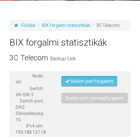
Főoldal
BIX forgalmi statisztikák
3C Telecom
BIX forgalmi statisztikák
3C Telecom
Backup Link
Node:
Switch-port forgalom
VH
Switch:
VH-SW-3
Switch-port csomagforgalom
Switch-port:
Eth2
Sávszélesség:
1G
IPv4 cím:
193.188.137.18