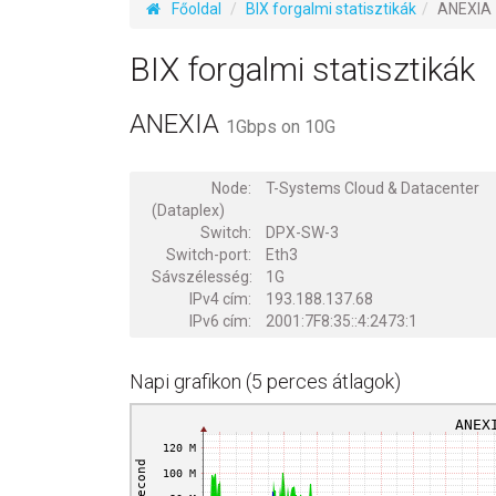
Főoldal
BIX forgalmi statisztikák
ANEXIA
BIX forgalmi statisztikák
ANEXIA
1Gbps on 10G
Node:
T-Systems Cloud & Datacenter
(Dataplex)
Switch:
DPX-SW-3
Switch-port:
Eth3
Sávszélesség:
1G
IPv4 cím:
193.188.137.68
IPv6 cím:
2001:7F8:35::4:2473:1
Napi grafikon (5 perces átlagok)