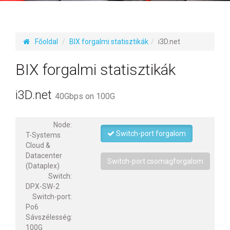
Főoldal
BIX forgalmi statisztikák
i3D.net
BIX forgalmi statisztikák
i3D.net
40Gbps on 100G
Node:
Switch-port forgalom
T-Systems
Cloud &
Datacenter
Switch-port csomagforgalom
(Dataplex)
Switch:
DPX-SW-2
Switch-port:
Po6
Sávszélesség:
100G