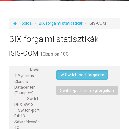
Főoldal
BIX forgalmi statisztikák
ISIS-COM
BIX forgalmi statisztikák
ISIS-COM
1Gbps on 10G
Node:
Switch-port forgalom
T-Systems
Cloud &
Datacenter
Switch-port csomagforgalom
(Dataplex)
Switch:
DPX-SW-3
Switch-port:
Eth13
Sávszélesség:
1G