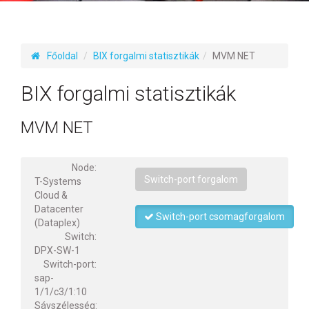
Főoldal
BIX forgalmi statisztikák
MVM NET
BIX forgalmi statisztikák
MVM NET
Node:
Switch-port forgalom
T-Systems
Cloud &
Datacenter
Switch-port csomagforgalom
(Dataplex)
Switch:
DPX-SW-1
Switch-port:
sap-
1/1/c3/1:10
Sávszélesség: