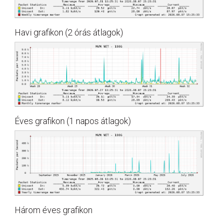
Havi grafikon (2 órás átlagok)
Éves grafikon (1 napos átlagok)
Három éves grafikon