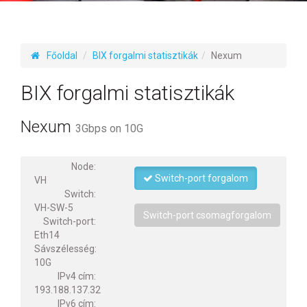
Főoldal
BIX forgalmi statisztikák
Nexum
BIX forgalmi statisztikák
Nexum
3Gbps on 10G
Node:
Switch-port forgalom
VH
Switch:
VH-SW-5
Switch-port csomagforgalom
Switch-port:
Eth14
Sávszélesség:
10G
IPv4 cím:
193.188.137.32
IPv6 cím: