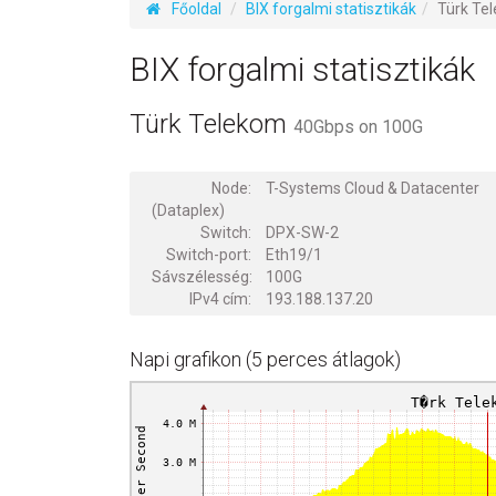
Főoldal
BIX forgalmi statisztikák
Türk Te
BIX forgalmi statisztikák
Türk Telekom
40Gbps on 100G
Node:
T-Systems Cloud & Datacenter
(Dataplex)
Switch:
DPX-SW-2
Switch-port:
Eth19/1
Sávszélesség:
100G
IPv4 cím:
193.188.137.20
Napi grafikon (5 perces átlagok)