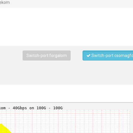
lekom
Switch-port forgalom
Switch-port csomagf