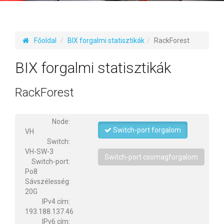
Főoldal
BIX forgalmi statisztikák
RackForest
BIX forgalmi statisztikák
RackForest
Node:
Switch-port forgalom
VH
Switch:
VH-SW-3
Switch-port csomagforgalom
Switch-port:
Po8
Sávszélesség:
20G
IPv4 cím:
193.188.137.46
IPv6 cím: