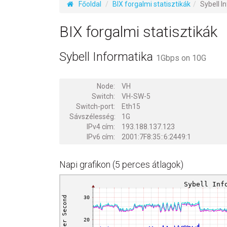
Főoldal
BIX forgalmi statisztikák
Sybell I
BIX forgalmi statisztikák
Sybell Informatika
1Gbps on 10G
Node:
VH
Switch:
VH-SW-5
Switch-port:
Eth15
Sávszélesség:
1G
IPv4 cím:
193.188.137.123
IPv6 cím:
2001:7F8:35::6:2449:1
Napi grafikon (5 perces átlagok)