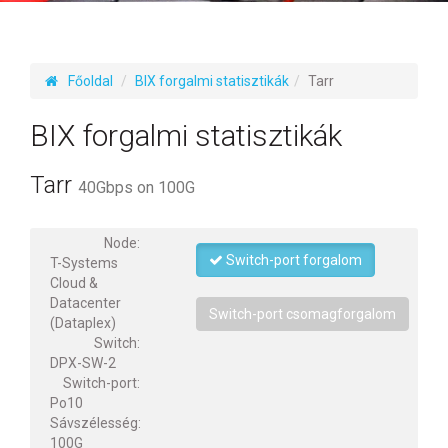
Főoldal
BIX forgalmi statisztikák
Tarr
BIX forgalmi statisztikák
Tarr
40Gbps on 100G
Node:
Switch-port forgalom
T-Systems
Cloud &
Datacenter
Switch-port csomagforgalom
(Dataplex)
Switch:
DPX-SW-2
Switch-port:
Po10
Sávszélesség:
100G